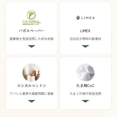
バガスペーパー
LIMEX
廃棄物を有効活用した
非木材紙
石灰石が原料の新素材
エシカルコットン
たま殻CoC
アパレル業界の
産廃問題に貢献
たまごの殻の
有効活用