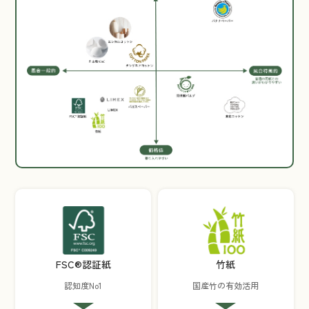
FSC®認証紙
竹紙
認知度No1
国産竹の有効活用