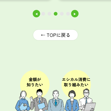
◀
▶
1
2
3
4
5
← TOPに戻る