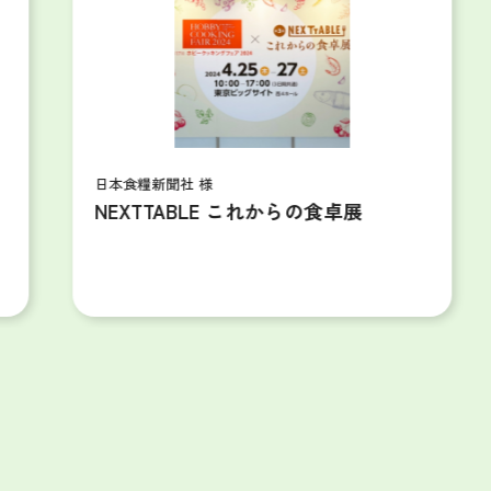
日本食糧新聞社 様
aretism
NEXTTABLE これからの食卓展
テー