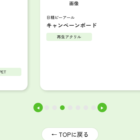
日精ピーアール
キャンペーンボード
再生アクリル
◀
▶
1
2
3
4
5
6
7
← TOPに戻る