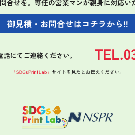
問合せを。
専任の営業マンが親身に対応い
御見積・お問合せは
コチラから‼
TEL.0
電話にてご連絡ください。
「SDGsPrintLab」
サイトを見たと
お伝えください。