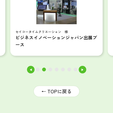
セイコータイムクリエーション 様
ビジネスイノベーションジャパン
出展ブ
ース
◀
▶
1
2
3
4
5
6
7
← TOPに戻る