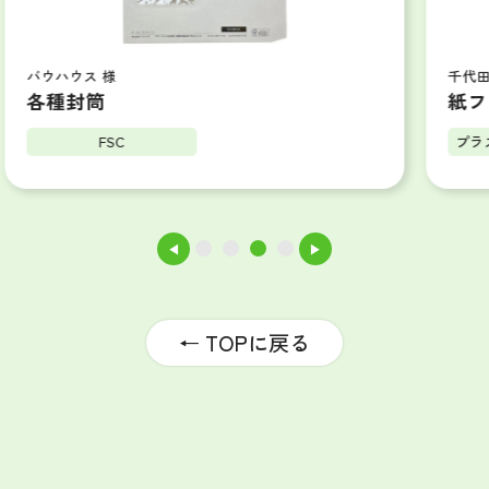
千代田建工 様
紙ファイル
プラスチック・スマート
◀
▶
1
2
3
4
← TOPに戻る