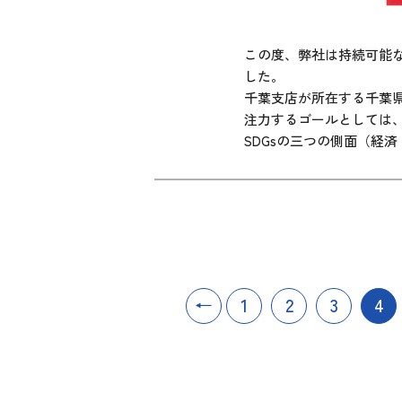
この度、弊社は持続可能
した。
千葉支店が所在する千葉
注力するゴールとしては、
SDGsの三つの側面（経
←
1
2
3
4