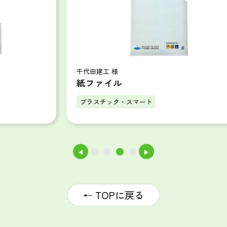
千代田建工 様
紙ファイル
プラスチック・スマート
◀
▶
1
2
3
4
← TOPに戻る