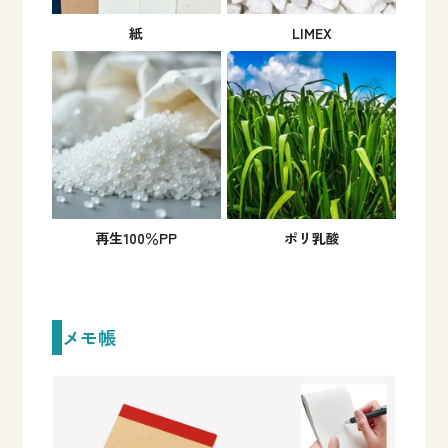
紙
LIMEX
再生100％PP
ポリ乳酸
メモ帳